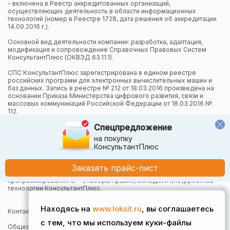
- включена в Реестр аккредитованных организаций,
осуществляющих деятельность в области информационных
технологий (номер в Реестре 1728, дата решения об аккредитации
14.09.2016 г.).
Основной вид деятельности компании: разработка, адаптация,
модификация и сопровождение Справочных Правовых Систем
КонсультантПлюс (ОКВЭД 63.11.1).
СПС КонсультантПлюс зарегистрирована в едином реестре
российских программ для электронных вычислительных машин и
баз данных. Запись в реестре № 212 от 18.03.2016 произведена на
основании Приказа Министерства цифрового развития, связи и
массовых коммуникаций Российской Федерации от 18.03.2016 №
112.
Спецпредложение
Компания осуществляет также и другие виды деятельности в
области информационных технологий.
на покупку
КонсультантПлюс
Компания в рамках осуществления деятельности в области
информационных технологий (адаптация и модификация Систем
КонсультантПлюс) использует язык программирования Python,
Заказать прайс-лист
СУБД, относящуюся к классу NoSQL-систем на языке
программирования C++, наборы правил, методик и инструментов
технологии КонсультантПлюс.
Находясь на
www.loksit.ru
, вы соглашаетесь
Контактная информация:
с тем, что мы используем куки-файлы
Общество с ограниченной ответственностью "Локсит"