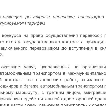
ствляющие регулярные перевозки пассажиров
егулируемым тарифам
 конкурса на право осуществления перевозок 
го итогам государственного контракта приводят
заключенного перевозчиком до вступления в си
З.
казание услуг, направленных на организац
 автомобильным транспортом в межмуниципальн
й контракт на выполнение работ, связанных
ссажиров и багажа автомобильным транспортом 
ьному маршруту, с третьим лицом, выигравш
признании недействительной односторонней сдел
ния в части схемы движения транспортных средс