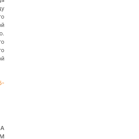
ду
го
ой
о.
го
го
ой
5-
А
ЫМ