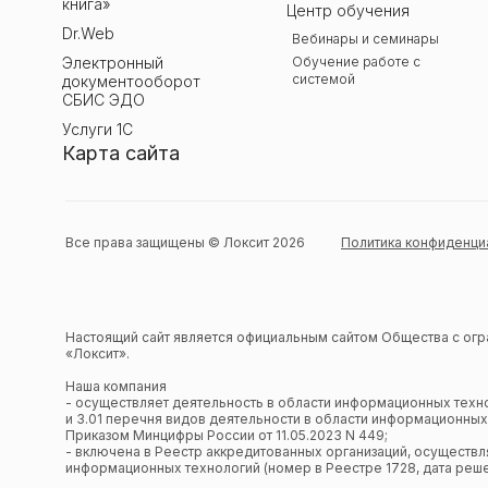
книга»
Центр обучения
Dr.Web
Вебинары и семинары
Электронный
Обучение работе с
системой
документооборот
СБИС ЭДО
Услуги 1С
Карта сайта
Все права защищены © Локсит 2026
Политика конфиденци
Настоящий сайт является официальным сайтом Общества с ог
«Локсит».
Наша компания
- осуществляет деятельность в области информационных техн
и 3.01 перечня видов деятельности в области информационных
Приказом Минцифры России от 11.05.2023 N 449;
- включена в Реестр аккредитованных организаций, осуществ
информационных технологий (номер в Реестре 1728, дата решени