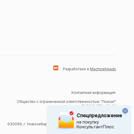
Разработано в
Machineheads
Контактная информация:
Общество с ограниченной ответственностью "Локсит"
тел.: +7 (383) 373-49-30
email:
office@loksit.ru
Спецпредложение
ИНН: 5407957868
ОГРН: 1165476161410
на покупку
630099, г. Новосибирск, Вокзальная магистраль, 15, оф. 625
КонсультантПлюс