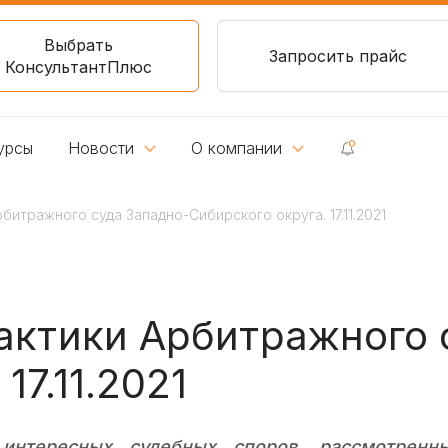
Выбрать
Запросить прайс
КонсультантПлюс
урсы
Новости
О компании
битражного суда Западно-Сибирского округа. 17.11.2021
актики Арбитражного 
17.11.2021
интересных судебных споров, рассмотренн