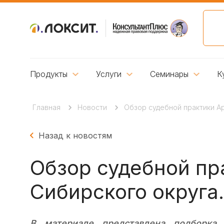
Продукты
Услуги
Семинары
К
Главная
Новости
Обзор судебной практики Ар
Назад к новостям
Обзор судебной пр
Сибирского округа. 
В материале представлена подборка 