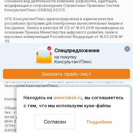
Основной вид деятельности компании: разработка, адаптация,
модификация и сопровождение Справочных Правовых Систем
КонсультантПлюс (ОКВЭД 63.11.1).
СПС КонсультантПлюс зарегистрирована в едином реестре
российских программ для электронных вычислительных машин и
баз данных. Запись в реестре № 212 от 18.03.2016 произведена на
основании Приказа Министерства цифрового развития, связи и
массовых коммуникаций Российской Федерации от 18.03.2016 №
112.
Спецпредложение
Компания осуществляет также и другие виды деятельности в
области информационных технологий.
на покупку
КонсультантПлюс
Компания в рамках осуществления деятельности в области
информационных технологий (адаптация и модификация Систем
КонсультантПлюс) использует язык программирования Python,
Заказать прайс-лист
СУБД, относящуюся к классу NoSQL-систем на языке
программирования C++, наборы правил, методик и инструментов
технологии КонсультантПлюс.
Находясь на
www.loksit.ru
, вы соглашаетесь
Контактная информация:
с тем, что мы используем куки-файлы
Общество с ограниченной ответственностью "Локсит"
тел.: +7 (383) 373-49-30
email:
office@loksit.ru
Согласен
Подробнее
ИНН: 5407957868
ОГРН: 1165476161410
630099, г. Новосибирск, Вокзальная магистраль, 15, оф. 625