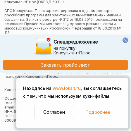
КонсультантПлюс (ОКВЭД 63.11.1).
СПС КонсультантПлюс зарегистрирована в едином реестре
российских программ для электронных вычислительных машин и
баз данных. Запись в реестре № 212 от 18.03.2016 произведена на
основании Приказа Министерства цифрового развития, связи и
массовых коммуникаций Российской Федерации от 18.03.2016 №
112.
Спецпредложение
Компания осуществляет также и другие виды деятельности в
области информационных технологий.
на покупку
КонсультантПлюс
Компания в рамках осуществления деятельности в области
информационных технологий (адаптация и модификация Систем
КонсультантПлюс) использует язык программирования Python,
Заказать прайс-лист
СУБД, относящуюся к классу NoSQL-систем на языке
программирования C++, наборы правил, методик и инструментов
технологии КонсультантПлюс.
Находясь на
www.loksit.ru
, вы соглашаетесь
Контактная информация:
с тем, что мы используем куки-файлы
Общество с ограниченной ответственностью "Локсит"
тел.: +7 (383) 373-49-30
email:
office@loksit.ru
Согласен
Подробнее
ИНН: 5407957868
ОГРН: 1165476161410
630099, г. Новосибирск, Вокзальная магистраль, 15, оф. 625