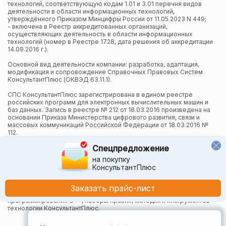
технологий, соответствующую кодам 1.01 и 3.01 перечня видов
деятельности в области информационных технологий,
утверждённого Приказом Минцифры России от 11.05.2023 N 449;
- включена в Реестр аккредитованных организаций,
осуществляющих деятельность в области информационных
технологий (номер в Реестре 1728, дата решения об аккредитации
14.09.2016 г.).
Основной вид деятельности компании: разработка, адаптация,
модификация и сопровождение Справочных Правовых Систем
КонсультантПлюс (ОКВЭД 63.11.1).
СПС КонсультантПлюс зарегистрирована в едином реестре
российских программ для электронных вычислительных машин и
баз данных. Запись в реестре № 212 от 18.03.2016 произведена на
основании Приказа Министерства цифрового развития, связи и
массовых коммуникаций Российской Федерации от 18.03.2016 №
112.
Спецпредложение
Компания осуществляет также и другие виды деятельности в
области информационных технологий.
на покупку
КонсультантПлюс
Компания в рамках осуществления деятельности в области
информационных технологий (адаптация и модификация Систем
КонсультантПлюс) использует язык программирования Python,
Заказать прайс-лист
СУБД, относящуюся к классу NoSQL-систем на языке
программирования C++, наборы правил, методик и инструментов
технологии КонсультантПлюс.