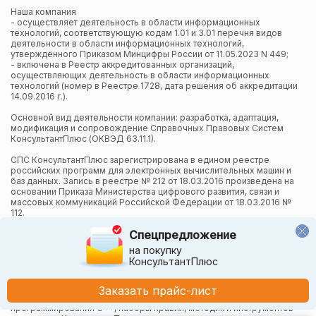
Наша компания
- осуществляет деятельность в области информационных
технологий, соответствующую кодам 1.01 и 3.01 перечня видов
деятельности в области информационных технологий,
утверждённого Приказом Минцифры России от 11.05.2023 N 449;
- включена в Реестр аккредитованных организаций,
осуществляющих деятельность в области информационных
технологий (номер в Реестре 1728, дата решения об аккредитации
14.09.2016 г.).
Основной вид деятельности компании: разработка, адаптация,
модификация и сопровождение Справочных Правовых Систем
КонсультантПлюс (ОКВЭД 63.11.1).
СПС КонсультантПлюс зарегистрирована в едином реестре
российских программ для электронных вычислительных машин и
баз данных. Запись в реестре № 212 от 18.03.2016 произведена на
основании Приказа Министерства цифрового развития, связи и
массовых коммуникаций Российской Федерации от 18.03.2016 №
112.
Спецпредложение
Компания осуществляет также и другие виды деятельности в
области информационных технологий.
на покупку
КонсультантПлюс
Компания в рамках осуществления деятельности в области
информационных технологий (адаптация и модификация Систем
КонсультантПлюс) использует язык программирования Python,
Заказать прайс-лист
СУБД, относящуюся к классу NoSQL-систем на языке
программирования C++, наборы правил, методик и инструментов