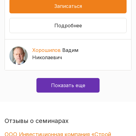
Записаться
Подробнее
Хорошилов
Вадим
Николаевич
Показать еще
Отзывы о семинарах
ООО Инвестиционная компания «Строй
О