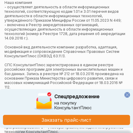
Наша компания
- осуществляет деятельность в области информационных
технологий, соответствующую кодам 1.01 и 3.01 перечня видов
деятельности в области информационных технологий,
утверждённого Приказом Минцифры России от 11.05.2023 N 449;
- включена в Реестр аккредитованных организаций,
осуществляющих деятельность в области информационных
технологий (номер в Реестре 1728, дата решения об аккредитации
14.09.2016 г.).
Основной вид деятельности компании: разработка, адаптация,
модификация и сопровождение Справочных Правовых Систем
КонсультантПлюс (ОКВЭД 63.11.1).
СПС КонсультантПлюс зарегистрирована в едином реестре
российских программ для электронных вычислительных машин и
баз данных. Запись в реестре № 212 от 18.03.2016 произведена на
основании Приказа Министерства цифрового развития, связи и
массовых коммуникаций Российской Федерации от 18.03.2016 №
112.
Спецпредложение
Компания осуществляет также и другие виды деятельности в
области информационных технологий.
на покупку
КонсультантПлюс
Компания в рамках осуществления деятельности в области
информационных технологий (адаптация и модификация Систем
КонсультантПлюс) использует язык программирования Python,
Заказать прайс-лист
СУБД, относящуюся к классу NoSQL-систем на языке
программирования C++, наборы правил, методик и инструментов
технологии КонсультантПлюс.