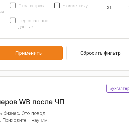
Охрана труда
Бюджетнику
31
ия
Персональные
данные
Применить
Сбросить фильтр
Бухгалте
леров WB после ЧП
ь бизнес. Это повод
. Приходите – научим.