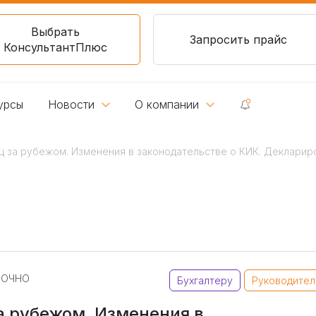
Выбрать
Запросить прайс
КонсультантПлюс
урсы
Новости
О компании
ц за рубежом. Изменения в законодательстве о КИК. Деклари
 ОЧНО
Бухгалтеру
Руководите
а рубежом. Изменения в