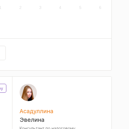
1
2
3
4
5
6
ру
Асадуллина
Эвелина
Консультант по налоговому