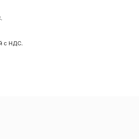
.
й с НДС.