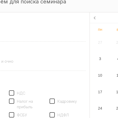
ём для поиска семинара
ПН
27
3
 и очно
10
17
НДС
Налог на
Кадровику
прибыль
24
ФСБУ
НДФЛ