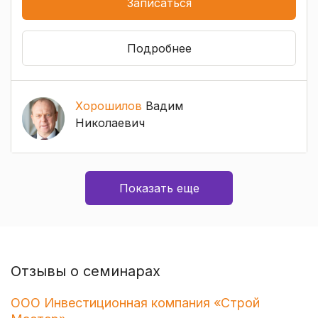
Записаться
Подробнее
Хорошилов
Вадим
Николаевич
Показать еще
Отзывы о семинарах
ООО Инвестиционная компания «Строй
О