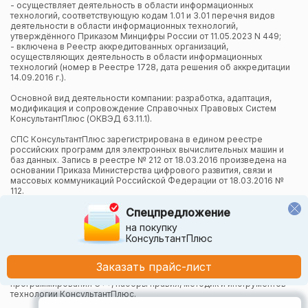
- осуществляет деятельность в области информационных
технологий, соответствующую кодам 1.01 и 3.01 перечня видов
деятельности в области информационных технологий,
утверждённого Приказом Минцифры России от 11.05.2023 N 449;
- включена в Реестр аккредитованных организаций,
осуществляющих деятельность в области информационных
технологий (номер в Реестре 1728, дата решения об аккредитации
14.09.2016 г.).
Основной вид деятельности компании: разработка, адаптация,
модификация и сопровождение Справочных Правовых Систем
КонсультантПлюс (ОКВЭД 63.11.1).
СПС КонсультантПлюс зарегистрирована в едином реестре
российских программ для электронных вычислительных машин и
баз данных. Запись в реестре № 212 от 18.03.2016 произведена на
основании Приказа Министерства цифрового развития, связи и
массовых коммуникаций Российской Федерации от 18.03.2016 №
112.
Спецпредложение
Компания осуществляет также и другие виды деятельности в
области информационных технологий.
на покупку
КонсультантПлюс
Компания в рамках осуществления деятельности в области
информационных технологий (адаптация и модификация Систем
КонсультантПлюс) использует язык программирования Python,
Заказать прайс-лист
СУБД, относящуюся к классу NoSQL-систем на языке
программирования C++, наборы правил, методик и инструментов
технологии КонсультантПлюс.