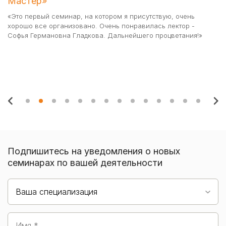
Мастер»
"С
Ак
«Это первый семинар, на котором я присутствую, очень
мн
хорошо все организовано. Очень понравилась лектор -
ра
Софья Германовна Гладкова. Дальнейшего процветания!»
и 
Подпишитесь на уведомления о новых
семинарах по вашей деятельности
Ваша специализация