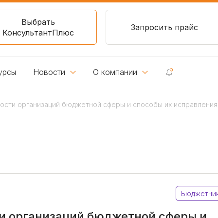
Выбрать
Запросить прайс
КонсультантПлюс
урсы
Новости
О компании
ности организаций бюджетной сферы и способы их исправления
Бюджетни
и организаций бюджетной сферы и