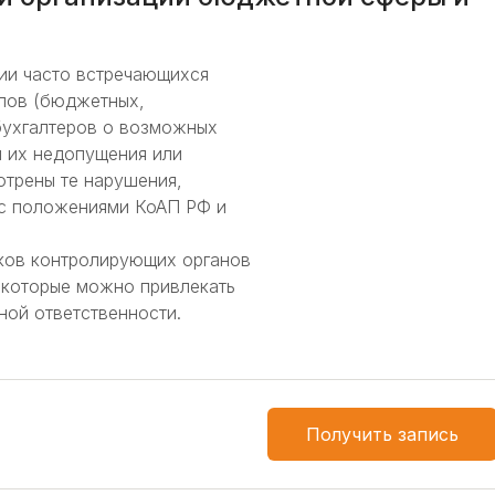
ии часто встречающихся
ипов (бюджетных,
бухгалтеров о возможных
и их недопущения или
отрены те нарушения,
 с положениями КоАП РФ и
иков контролирующих органов
а которые можно привлекать
ой ответственности.
Получить запись