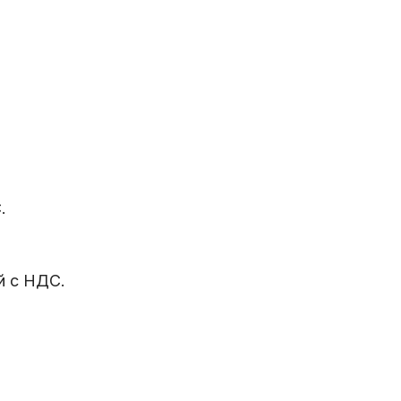
.
й с НДС.