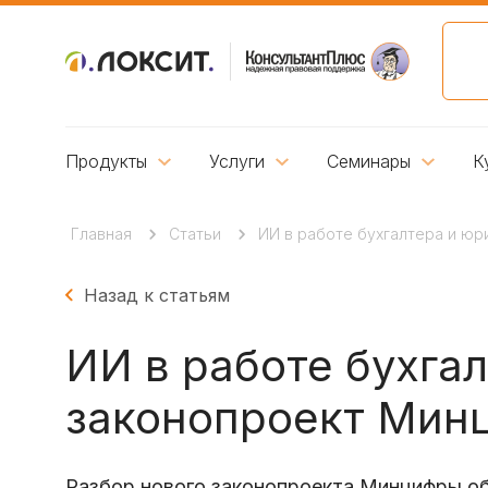
Продукты
Услуги
Семинары
К
Главная
Статьи
ИИ в работе бухгалтера и юр
Назад к статьям
ИИ в работе бухгал
законопроект Минц
Разбор нового законопроекта Минцифры об