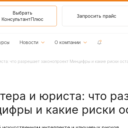
Выбрать
Запросить прайс
КонсультантПлюс
урсы
Новости
О компании
иста: что разрешает законопроект Минцифры и какие риски ост
тера и юриста: что р
ифры и какие риски о
 искусственном интеллекте и ключевых рисков