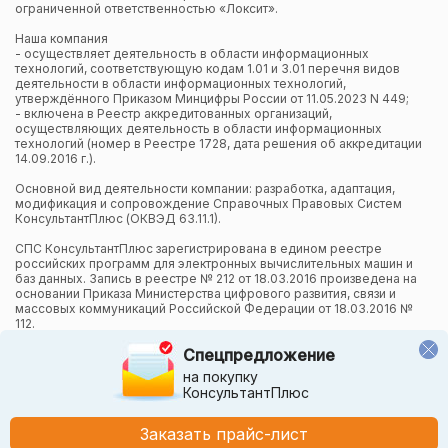
ограниченной ответственностью «Локсит».
Наша компания
- осуществляет деятельность в области информационных
технологий, соответствующую кодам 1.01 и 3.01 перечня видов
деятельности в области информационных технологий,
утверждённого Приказом Минцифры России от 11.05.2023 N 449;
- включена в Реестр аккредитованных организаций,
осуществляющих деятельность в области информационных
технологий (номер в Реестре 1728, дата решения об аккредитации
14.09.2016 г.).
Основной вид деятельности компании: разработка, адаптация,
модификация и сопровождение Справочных Правовых Систем
КонсультантПлюс (ОКВЭД 63.11.1).
СПС КонсультантПлюс зарегистрирована в едином реестре
российских программ для электронных вычислительных машин и
баз данных. Запись в реестре № 212 от 18.03.2016 произведена на
основании Приказа Министерства цифрового развития, связи и
массовых коммуникаций Российской Федерации от 18.03.2016 №
112.
Спецпредложение
Компания осуществляет также и другие виды деятельности в
области информационных технологий.
на покупку
КонсультантПлюс
Компания в рамках осуществления деятельности в области
информационных технологий (адаптация и модификация Систем
КонсультантПлюс) использует язык программирования Python,
Заказать прайс-лист
СУБД, относящуюся к классу NoSQL-систем на языке