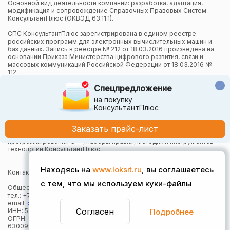
Основной вид деятельности компании: разработка, адаптация,
модификация и сопровождение Справочных Правовых Систем
КонсультантПлюс (ОКВЭД 63.11.1).
СПС КонсультантПлюс зарегистрирована в едином реестре
российских программ для электронных вычислительных машин и
баз данных. Запись в реестре № 212 от 18.03.2016 произведена на
основании Приказа Министерства цифрового развития, связи и
массовых коммуникаций Российской Федерации от 18.03.2016 №
112.
Спецпредложение
Компания осуществляет также и другие виды деятельности в
области информационных технологий.
на покупку
КонсультантПлюс
Компания в рамках осуществления деятельности в области
информационных технологий (адаптация и модификация Систем
КонсультантПлюс) использует язык программирования Python,
Заказать прайс-лист
СУБД, относящуюся к классу NoSQL-систем на языке
программирования C++, наборы правил, методик и инструментов
технологии КонсультантПлюс.
Находясь на
www.loksit.ru
, вы соглашаетесь
Контактная информация:
с тем, что мы используем куки-файлы
Общество с ограниченной ответственностью "Локсит"
тел.: +7 (383) 373-49-30
email:
office@loksit.ru
Согласен
Подробнее
ИНН: 5407957868
ОГРН: 1165476161410
630099, г. Новосибирск, Вокзальная магистраль, 15, оф. 625