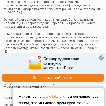
- включена в Реестр аккредитованных организаций,
осуществляющих деятельность в области информационных
технологий (номер в Реестре 1728, дата решения об аккредитации
14.09.2016 г.).
Основной вид деятельности компании: разработка, адаптация,
модификация и сопровождение Справочных Правовых Систем
КонсультантПлюс (ОКВЭД 63.11.1).
СПС КонсультантПлюс зарегистрирована в едином реестре
российских программ для электронных вычислительных машин и
баз данных. Запись в реестре № 212 от 18.03.2016 произведена на
основании Приказа Министерства цифрового развития, связи и
массовых коммуникаций Российской Федерации от 18.03.2016 №
112.
Спецпредложение
Компания осуществляет также и другие виды деятельности в
области информационных технологий.
на покупку
КонсультантПлюс
Компания в рамках осуществления деятельности в области
информационных технологий (адаптация и модификация Систем
КонсультантПлюс) использует язык программирования Python,
Заказать прайс-лист
СУБД, относящуюся к классу NoSQL-систем на языке
программирования C++, наборы правил, методик и инструментов
технологии КонсультантПлюс.
Находясь на
www.loksit.ru
, вы соглашаетесь
Контактная информация:
с тем, что мы используем куки-файлы
Общество с ограниченной ответственностью "Локсит"