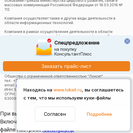
основании Приказа Министерства цифрового развития, связи и
массовых коммуникаций Российской Федерации от 18.03.2016 №
112.
Компания осуществляет также и другие виды деятельности в
области информационных технологий.
Компания в рамках осуществления деятельности в области
информационных технологий (адаптация и модификация Систем
КонсультантПлюс) использует язык программирования Python,
Спецпредложение
СУБД, относящуюся к классу NoSQL-систем на языке
на покупку
программирования C++, наборы правил, методик и инструментов
КонсультантПлюс
технологии КонсультантПлюс.
Заказать прайс-лист
Контактная информация:
Общество с ограниченной ответственностью "Локсит"
тел.: +7 (383) 373-49-30
email:
office@loksit.ru
Находясь на
www.loksit.ru
, вы соглашаетесь
ИНН: 5407957868
ОГРН: 1165476161410
с тем, что мы используем куки-файлы
630099, г. Новосибирск, Вокзальная магистраль, 15, оф. 625
При выполнении скрипта возникла ошибка.
Согласен
Подробнее
Включить расширенный вывод ошибок можно в
файле настроек
.settings.php