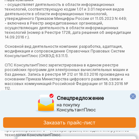
- осуществляет деятельность в области информационных
технологий, соответствующую кодам 1.01 и 3.01 перечня видов
деятельности в области информационных технологий,
утверждённого Приказом Минцифры России от 11.05.2023 N 449;
- включена в Реестр аккредитованных организаций,
осуществляющих деятельность в области информационных
технологий (номер в Реестре 1728, дата решения об аккредитации
14.09.2016 г.).
Основной вид деятельности компании: разработка, адаптация,
модификация и сопровождение Справочных Правовых Систем
КонсультантПлюс (ОКВЭД 63.11.1).
СПС КонсультантПлюс зарегистрирована в едином реестре
российских программ для электронных вычислительных машин и
баз данных. Запись в реестре № 212 от 18.03.2016 произведена на
основании Приказа Министерства цифрового развития, связи и
массовых коммуникаций Российской Федерации от 18.03.2016 №
112.
Спецпредложение
Компания осуществляет также и другие виды деятельности в
области информационных технологий.
на покупку
КонсультантПлюс
Компания в рамках осуществления деятельности в области
информационных технологий (адаптация и модификация Систем
КонсультантПлюс) использует язык программирования Python,
Заказать прайс-лист
СУБД, относящуюся к классу NoSQL-систем на языке
программирования C++, наборы правил, методик и инструментов
технологии КонсультантПлюс.