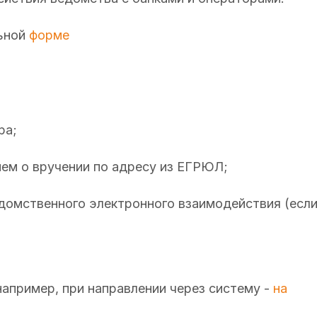
льной
форме
ра;
ием о вручении по адресу из ЕГРЮЛ;
домственного электронного взаимодействия (есл
например, при направлении через систему -
на