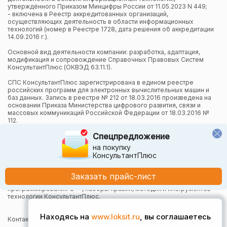
утверждённого Приказом Минцифры России от 11.05.2023 N 449;
- включена в Реестр аккредитованных организаций,
осуществляющих деятельность в области информационных
технологий (номер в Реестре 1728, дата решения об аккредитации
14.09.2016 г.).
Основной вид деятельности компании: разработка, адаптация,
модификация и сопровождение Справочных Правовых Систем
КонсультантПлюс (ОКВЭД 63.11.1).
СПС КонсультантПлюс зарегистрирована в едином реестре
российских программ для электронных вычислительных машин и
баз данных. Запись в реестре № 212 от 18.03.2016 произведена на
основании Приказа Министерства цифрового развития, связи и
массовых коммуникаций Российской Федерации от 18.03.2016 №
112.
Спецпредложение
Компания осуществляет также и другие виды деятельности в
области информационных технологий.
на покупку
КонсультантПлюс
Компания в рамках осуществления деятельности в области
информационных технологий (адаптация и модификация Систем
КонсультантПлюс) использует язык программирования Python,
Заказать прайс-лист
СУБД, относящуюся к классу NoSQL-систем на языке
программирования C++, наборы правил, методик и инструментов
технологии КонсультантПлюс.
Находясь на
www.loksit.ru
, вы соглашаетесь
Контактная информация: