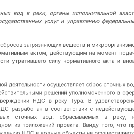
ных вод в реки, органы исполнительной власт
осударственных услуг и управлению федеральн
сбросов загрязняющих веществ и микроорганизм
рмативным актом, действующим на момент пода
ости утратившего силу нормативного акта и вно
ной деятельности осуществляет сброс сточных во
действительными решений уполномоченного в сфе
тверждении НДС в реку Тура. В удовлетворен
 НДС разработан в соответствии с недействующ
евых сточных вод, сбрасываемых в реку, 
дном из приложений проекта. Ввиду того, что п
ерждению НДС в водные объекты не осуществляет