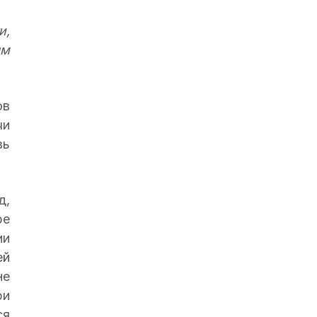
и,
ым
ов
чи
вь
д,
ре
ии
ей
не
ри
ся