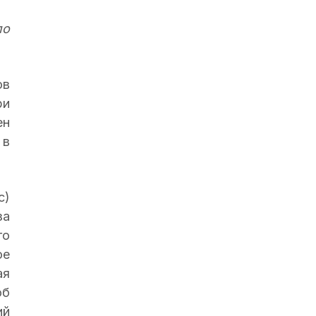
по
ов
ри
ен
 в
с)
за
го
ое
ая
об
ий