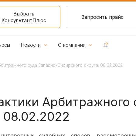
Выбрать
Запросить прайс
КонсультантПлюс
урсы
Новости
О компании
битражного суда Западно-Сибирского округа. 08.02.2022
актики Арбитражного 
 08.02.2022
интересных судебных споров, рассмотренн