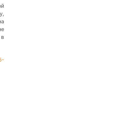
ой
у,
на
не
 в
5-