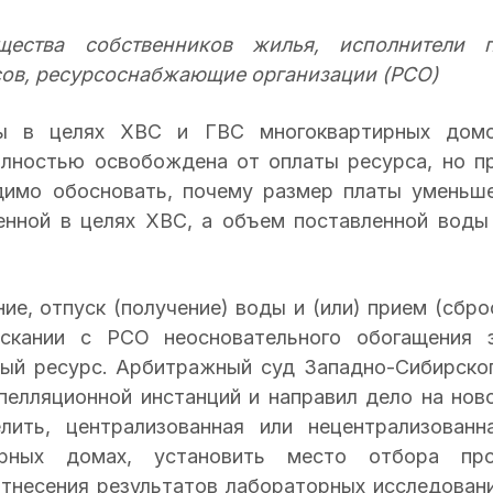
щества собственников жилья, исполнители 
сов, ресурсоснабжающие организации (РСО)
ды в целях ХВС и ГВС многоквартирных дом
лностью освобождена от оплаты ресурса, но п
димо обосновать, почему размер платы уменьш
енной в целях ХВС, а объем поставленной воды
е, отпуск (получение) воды и (или) прием (сбро
скании с РСО неосновательного обогащения 
ный ресурс. Арбитражный суд Западно-Сибирско
пелляционной инстанций и направил дело на нов
лить, централизованная или нецентрализованн
рных домах, установить место отбора пр
отнесения результатов лабораторных исследован