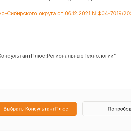
-Сибирского округа от 06.12.2021 N Ф04-7019/20
КонсультантПлюс:РегиональныеТехнологии"
Выбрать КонсультантПлюс
Попробов