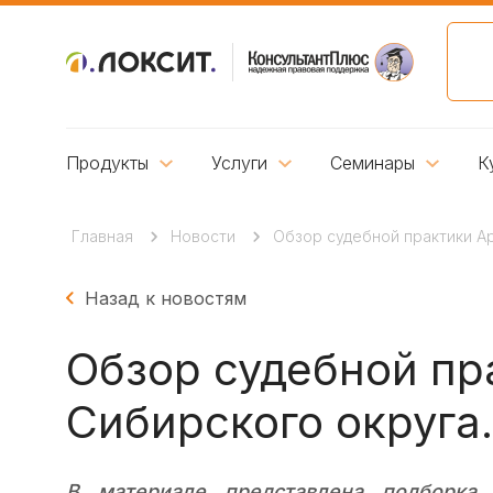
Продукты
Услуги
Семинары
К
Главная
Новости
Обзор судебной практики Ар
Назад к новостям
Обзор судебной пр
Сибирского округа. 
В материале представлена подборка 