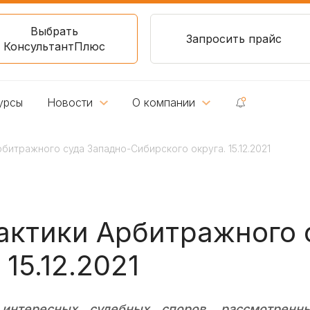
Выбрать
Запросить прайс
КонсультантПлюс
урсы
Новости
О компании
битражного суда Западно-Сибирского округа. 15.12.2021
актики Арбитражного 
15.12.2021
интересных судебных споров, рассмотренн