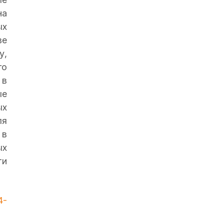
на
ых
ве
у,
го
 в
ые
ых
ля
 в
ых
ти
4-