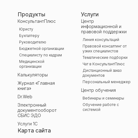
Продукты
Услуги
КонсультантПлюс
Центр
информационной и
Юристу
правовой поддержки
Бухгалтеру
Линия консультаций
Руководителю
Правовой консалтинг от
Бюджетной организации
узких специалистов
Специалисту по кадрам
Тематические подборки
Медицинской
Чат в КонсультантПлюс
организации
Дистанционный заказ
Калькуляторы
документов
Персональный менеджер
Журнал «Главная
книга»
Центр обучения
Dr.Web
Вебинары и семинары
Электронный
Обучение работе с
системой
документооборот
СБИС ЭДО
Услуги 1С
Карта сайта