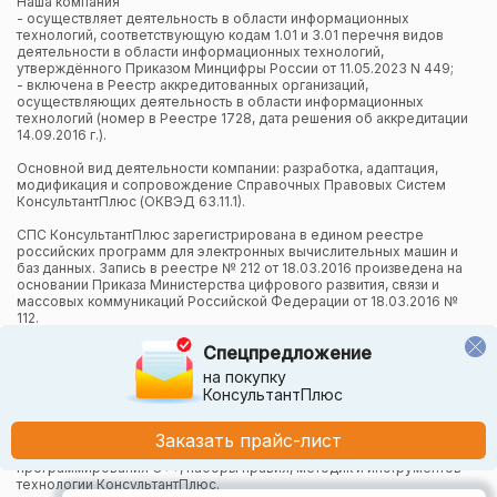
Наша компания
- осуществляет деятельность в области информационных
технологий, соответствующую кодам 1.01 и 3.01 перечня видов
деятельности в области информационных технологий,
утверждённого Приказом Минцифры России от 11.05.2023 N 449;
- включена в Реестр аккредитованных организаций,
осуществляющих деятельность в области информационных
технологий (номер в Реестре 1728, дата решения об аккредитации
14.09.2016 г.).
Основной вид деятельности компании: разработка, адаптация,
модификация и сопровождение Справочных Правовых Систем
КонсультантПлюс (ОКВЭД 63.11.1).
СПС КонсультантПлюс зарегистрирована в едином реестре
российских программ для электронных вычислительных машин и
баз данных. Запись в реестре № 212 от 18.03.2016 произведена на
основании Приказа Министерства цифрового развития, связи и
массовых коммуникаций Российской Федерации от 18.03.2016 №
112.
Спецпредложение
Компания осуществляет также и другие виды деятельности в
области информационных технологий.
на покупку
КонсультантПлюс
Компания в рамках осуществления деятельности в области
информационных технологий (адаптация и модификация Систем
КонсультантПлюс) использует язык программирования Python,
Заказать прайс-лист
СУБД, относящуюся к классу NoSQL-систем на языке
программирования C++, наборы правил, методик и инструментов
технологии КонсультантПлюс.