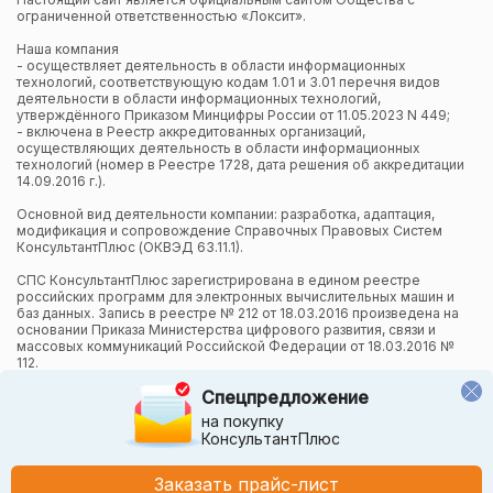
ограниченной ответственностью «Локсит».
Наша компания
- осуществляет деятельность в области информационных
технологий, соответствующую кодам 1.01 и 3.01 перечня видов
деятельности в области информационных технологий,
утверждённого Приказом Минцифры России от 11.05.2023 N 449;
- включена в Реестр аккредитованных организаций,
осуществляющих деятельность в области информационных
технологий (номер в Реестре 1728, дата решения об аккредитации
14.09.2016 г.).
Основной вид деятельности компании: разработка, адаптация,
модификация и сопровождение Справочных Правовых Систем
КонсультантПлюс (ОКВЭД 63.11.1).
СПС КонсультантПлюс зарегистрирована в едином реестре
российских программ для электронных вычислительных машин и
баз данных. Запись в реестре № 212 от 18.03.2016 произведена на
основании Приказа Министерства цифрового развития, связи и
массовых коммуникаций Российской Федерации от 18.03.2016 №
112.
Спецпредложение
Компания осуществляет также и другие виды деятельности в
области информационных технологий.
на покупку
КонсультантПлюс
Компания в рамках осуществления деятельности в области
информационных технологий (адаптация и модификация Систем
КонсультантПлюс) использует язык программирования Python,
Заказать прайс-лист