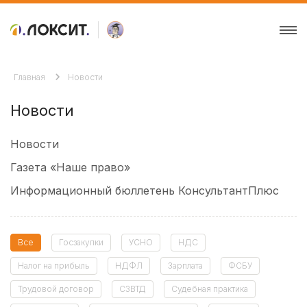
Главная
Новости
Новости
Новости
Газета «Наше право»
Информационный бюллетень КонсультантПлюс
Все
Госзакупки
УСНО
НДС
Налог на прибыль
НДФЛ
Зарплата
ФСБУ
Трудовой договор
СЗВТД
Судебная практика