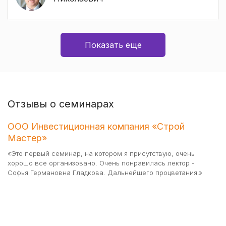
Показать еще
Отзывы о семинарах
ООО Инвестиционная компания «Строй
О
Мастер»
"С
Ак
«Это первый семинар, на котором я присутствую, очень
мн
хорошо все организовано. Очень понравилась лектор -
ра
Софья Германовна Гладкова. Дальнейшего процветания!»
и 