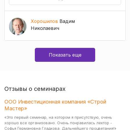
Хорошилов
Вадим
Николаевич
Показать еще
Отзывы о семинарах
ООО Инвестиционная компания «Строй
О
Мастер»
"С
Ак
«Это первый семинар, на котором я присутствую, очень
мн
хорошо все организовано. Очень понравилась лектор -
ра
Софья Германовна Гладкова. Дальнейшего процветания!»