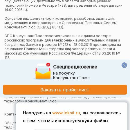
осуществляющих деятельность в области информационных
технологий (номер в Реестре 1728, дата решения об аккредитации
14.09.2016 г.).
Основной вид деятельности компании: разработка, адаптация,
модификация и сопровождение Справочных Правовых Систем
КонсультантПлюс (ОКВЭД 63.11.1).
СПС КонсультантПлюс зарегистрирована в едином реестре
российских программ для электронных вычислительных машин и
баз данных. Запись в реестре № 212 от 18.03.2016 произведена на
основании Приказа Министерства цифрового развития, связи и
массовых коммуникаций Российской Федерации от 18.03.2016 №
112.
Спецпредложение
Компания осуществляет также и другие виды деятельности в
области информационных технологий.
на покупку
КонсультантПлюс
Компания в рамках осуществления деятельности в области
информационных технологий (адаптация и модификация Систем
КонсультантПлюс) использует язык программирования Python,
Заказать прайс-лист
СУБД, относящуюся к классу NoSQL-систем на языке
программирования C++, наборы правил, методик и инструментов
технологии КонсультантПлюс.
Находясь на
www.loksit.ru
, вы соглашаетесь
Контактная информация:
с тем, что мы используем куки-файлы
Общество с ограниченной ответственностью "Локсит"
тел.: +7 (383) 373-49-30