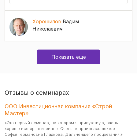
Хорошилов
Вадим
Николаевич
Показать еще
Отзывы о семинарах
ООО Инвестиционная компания «Строй
О
Мастер»
"С
Ак
«Это первый семинар, на котором я присутствую, очень
мн
хорошо все организовано. Очень понравилась лектор -
ра
Софья Германовна Гладкова. Дальнейшего процветания!»